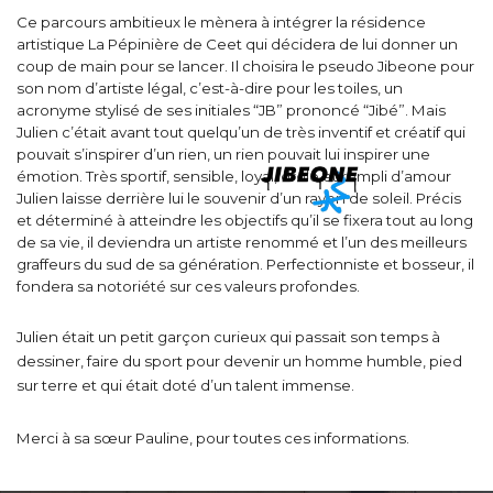
Ce parcours ambitieux le mènera à intégrer la résidence
artistique La Pépinière de Ceet qui décidera de lui donner un
coup de main pour se lancer. Il choisira le pseudo Jibeone pour
son nom d’artiste légal, c’est-à-dire pour les toiles, un
acronyme stylisé de ses initiales “JB” prononcé “Jibé”. Mais
Julien c’était avant tout quelqu’un de très inventif et créatif qui
pouvait s’inspirer d’un rien, un rien pouvait lui inspirer une
émotion. Très sportif, sensible, loyal, drôle et rempli d’amour
Julien laisse derrière lui le souvenir d’un rayon de soleil. Précis
et déterminé à atteindre les objectifs qu’il se fixera tout au long
de sa vie, il deviendra un artiste renommé et l’un des meilleurs
graffeurs du sud de sa génération. Perfectionniste et bosseur, il
fondera sa notoriété sur ces valeurs profondes.
Julien était un petit garçon curieux qui passait son temps à
dessiner, faire du sport pour devenir un homme humble, pied
sur terre et qui était doté d’un talent immense.
Merci à sa sœur Pauline, pour toutes ces informations.