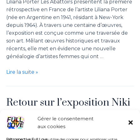
Liliana Porter Les Abattoirs présentent la première
rétrospective en France de l’artiste Liliana Porter
(née en Argentine en 1941, résidant à New-York
depuis 1964). À travers une centaine d’œuvres,
l’exposition est conçue comme une traversée de
son art. Mêlant œuvres historiques et travaux
récents, elle met en évidence une nouvelle
généalogie d’artistes femmes qui ont …
Lire la suite »
Retour sur l’exposition Niki
de Saint Phalle
Gérer le consentement
aux cookies
Laisser un commentaire
/
Uncategorized
/ Par
Tania
Rétrospective Full Love
utilise des cookies pour améliorer votre